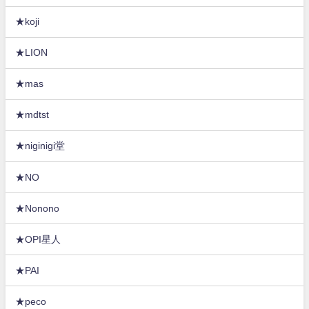
★koji
★LION
★mas
★mdtst
★niginigi堂
★NO
★Nonono
★OPI星人
★PAI
★peco