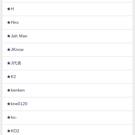
★H
★Hiro
★Jah Man
★JKnow
★J代表
★K2
★kenken
★kne0120
★ko-
★KO2