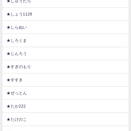
★しゅうたろ
★しょう1128
★しらぬい
★しろくま
★じんろう
★すぎのもり
★すすき
★ぜっとん
★たか222
★たけのこ