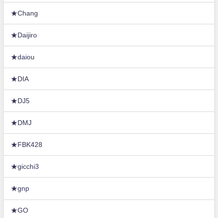
★Chang
★Daijiro
★daiou
★DIA
★DJ5
★DMJ
★FBK428
★gicchi3
★gnp
★GO