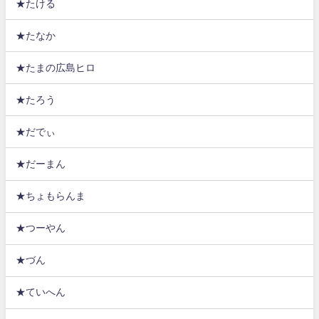
★たける
★たなか
★たまの広島ヒロ
★たろう
★だでぃ
★だーまん
★ちょもらんま
★つーやん
★づん
★ていへん