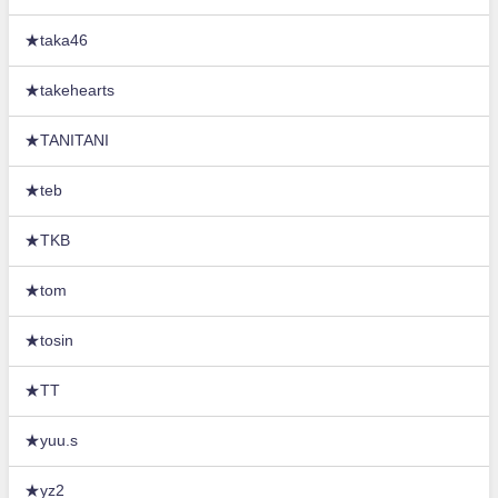
★taka46
★takehearts
★TANITANI
★teb
★TKB
★tom
★tosin
★TT
★yuu.s
★yz2