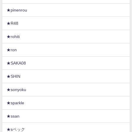
★pinenrou
★R48
★rohiti
★ron
★SAKA08
★SHIN
★sonyoku
★sparkle
★ssan
★sベック