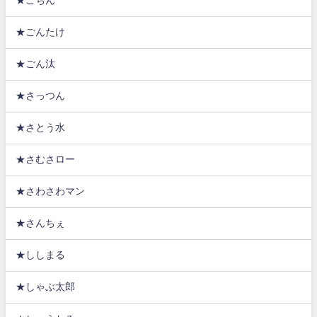
★ごちん
★ごんたけ
★ごん汰
★さっつん
★さとう水
★さむさロー
★さわさわマン
★さんちぇ
★ししまる
★しゃぶ太郎