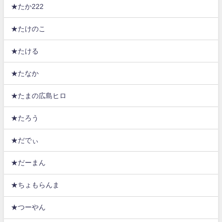
★たか222
★たけのこ
★たける
★たなか
★たまの広島ヒロ
★たろう
★だでぃ
★だーまん
★ちょもらんま
★つーやん