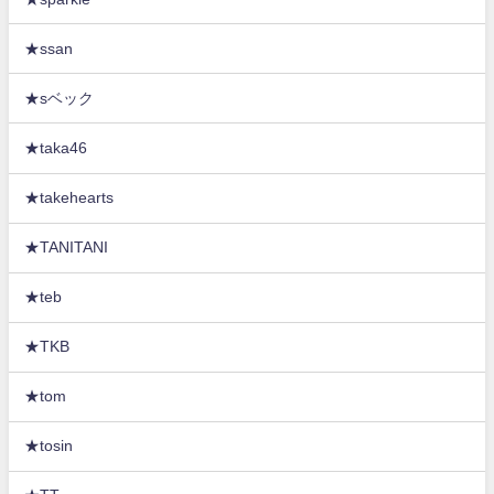
★ssan
★sベック
★taka46
★takehearts
★TANITANI
★teb
★TKB
★tom
★tosin