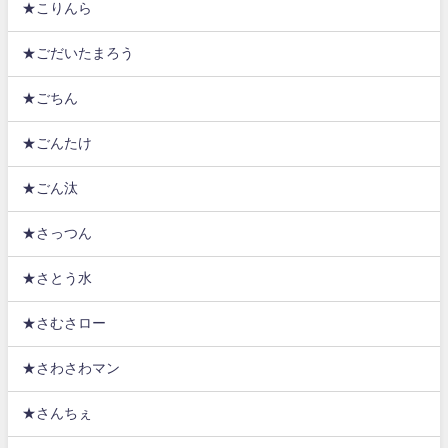
★こりんら
★ごだいたまろう
★ごちん
★ごんたけ
★ごん汰
★さっつん
★さとう水
★さむさロー
★さわさわマン
★さんちぇ