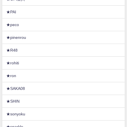
★PAI
★peco
★pinenrou
★R48
★rohiti
★ron
★SAKA08
★SHIN
★sonyoku
★sparkle