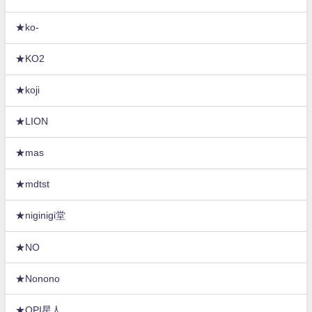
★ko-
★KO2
★koji
★LION
★mas
★mdtst
★niginigi堂
★NO
★Nonono
★OPI星人