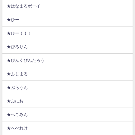
★はなまるボーイ
★ひー
★ひー！！！
★ぴろりん
★ぴんくぴんたろう
★ふじまる
★ぶらうん
★ぷにお
★へこみん
★へべれけ