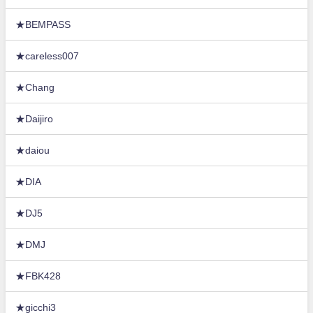
★BEMPASS
★careless007
★Chang
★Daijiro
★daiou
★DIA
★DJ5
★DMJ
★FBK428
★gicchi3