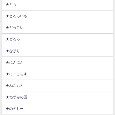
★とも
★とろろいも
★どっこい
★どろろ
★なぽり
★にんにん
★にーこらす
★ねこもと
★ねずみの国
★ののむー