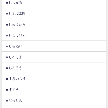
★ししまる
★しゃぶ太郎
★しゅうたろ
★しょう1128
★しらぬい
★しろくま
★じんろう
★すぎのもり
★すすき
★ぜっとん