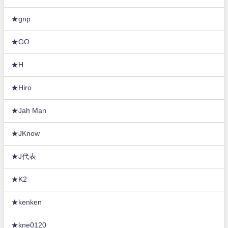
★gnp
★GO
★H
★Hiro
★Jah Man
★JKnow
★J代表
★K2
★kenken
★kne0120