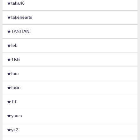
★taka46
★takehearts
★TANITANI
★teb
★TKB
★tom
★tosin
★TT
★yuu.s
★yz2