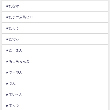
★たなか
★たまの広島ヒロ
★たろう
★だでぃ
★だーまん
★ちょもらんま
★つーやん
★づん
★ていへん
★てっつ