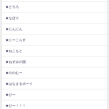
★どろろ
★なぽり
★にんにん
★にーこらす
★ねこもと
★ねずみの国
★ののむー
★はなまるボーイ
★ひー
★ひー！！！