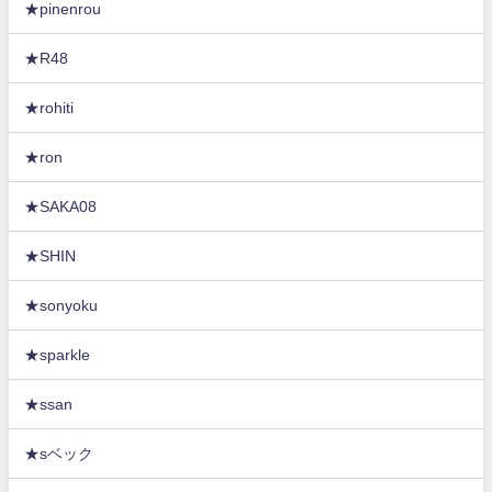
★pinenrou
★R48
★rohiti
★ron
★SAKA08
★SHIN
★sonyoku
★sparkle
★ssan
★sベック