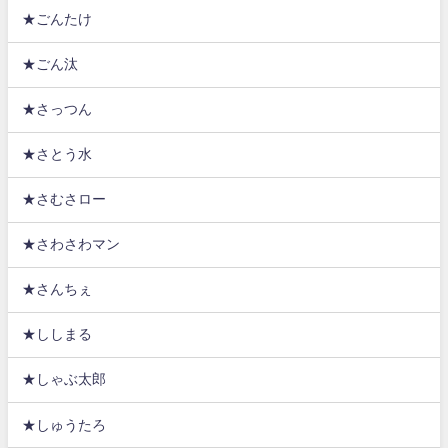
★ごんたけ
★ごん汰
★さっつん
★さとう水
★さむさロー
★さわさわマン
★さんちぇ
★ししまる
★しゃぶ太郎
★しゅうたろ