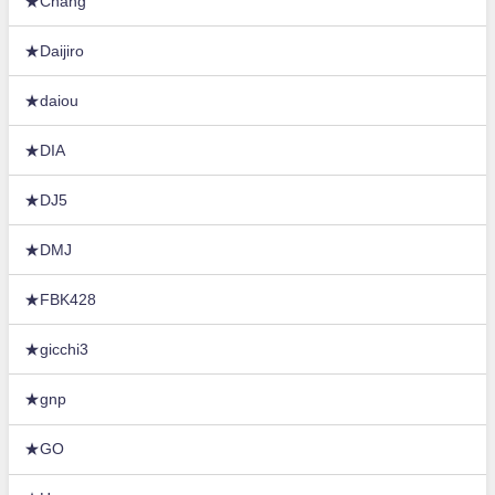
★Chang
★Daijiro
★daiou
★DIA
★DJ5
★DMJ
★FBK428
★gicchi3
★gnp
★GO