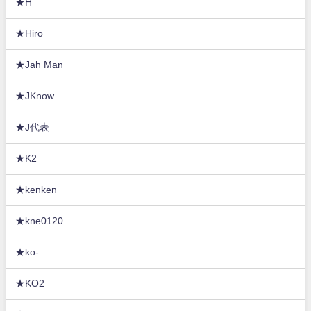
★H
★Hiro
★Jah Man
★JKnow
★J代表
★K2
★kenken
★kne0120
★ko-
★KO2