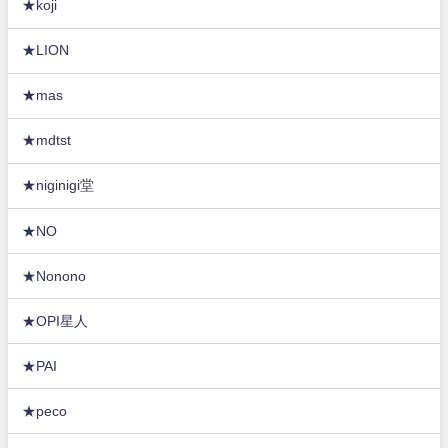
★koji
★LION
★mas
★mdtst
★niginigi堂
★NO
★Nonono
★OPI星人
★PAI
★peco