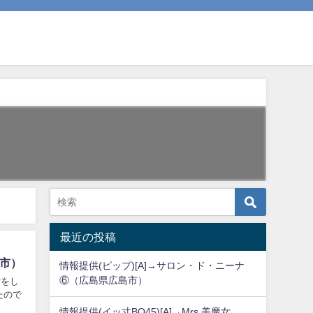
最近の投稿
島市）
情報提供(ピップ)[A]→サロン・ド・ニーナ
⑥（広島県広島市）
索をし
たので
情報提供(イッ寸BO45)[A]→Mrs,美魔女