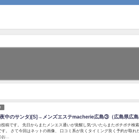
タ
夜中のサンタ)[S]→メンズエステmacherie広島③（広島県広
投稿です。 先日からまたメンエス通いが覚醒し気づいたらまたポチポチ検
です。 さて今回はネットの画像、 口コミ系が良くタイミング良く予約が取れ
...