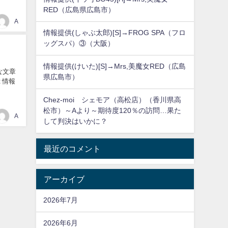
RED（広島県広島市）
A
情報提供(しゃぶ太郎)[S]→FROG SPA（フロ
ッグスパ）③（大阪）
情報提供(けいた)[S]→Mrs,美魔女RED（広島
な文章
県広島市）
t 情報
Chez-moi シェモア（高松店）（香川県高
松市）～Aより～期待度120％の訪問…果た
A
して判決はいかに？
最近のコメント
アーカイブ
2026年7月
2026年6月