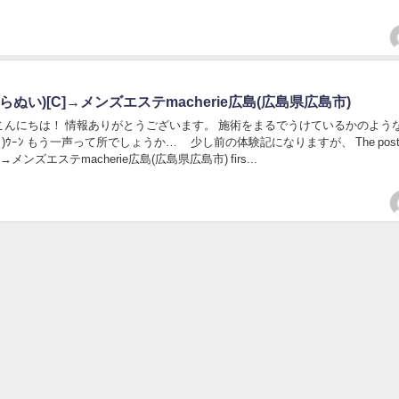
らぬい)[C]→メンズエステmacherie広島(広島県広島市)
こんにちは！ 情報ありがとうございます。 施術をまるでうけているかのよう
ε-` )ｳｰﾝ もう一声って所でしょうか… 少し前の体験記になりますが、 The pos
メンズエステmacherie広島(広島県広島市) firs...