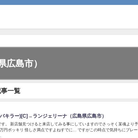
県広島市）
記事一覧
オバキラー)[C]→ランジェリーナ（広島県広島市）
す。 新店舗見つけると来店してみる事にしていますのでさっそく某魂より予約
1万円ポッキリ 怪しさ満点ですよねすでに… ですがこの時点で気持ちにブレ
.