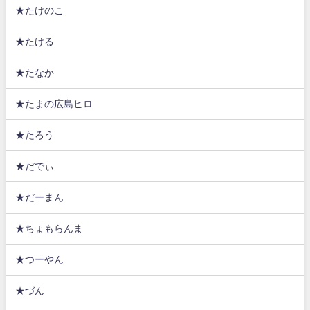
★たけのこ
★たける
★たなか
★たまの広島ヒロ
★たろう
★だでぃ
★だーまん
★ちょもらんま
★つーやん
★づん