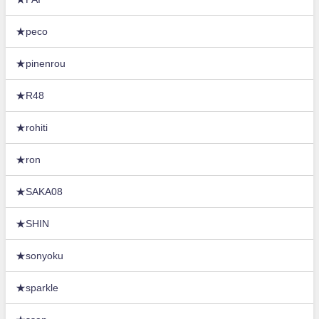
★peco
★pinenrou
★R48
★rohiti
★ron
★SAKA08
★SHIN
★sonyoku
★sparkle