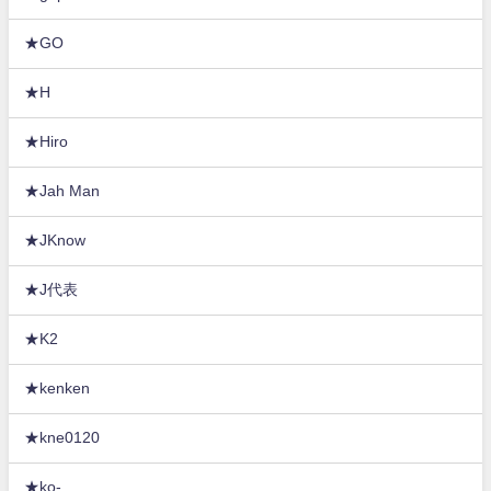
★GO
★H
★Hiro
★Jah Man
★JKnow
★J代表
★K2
★kenken
★kne0120
★ko-