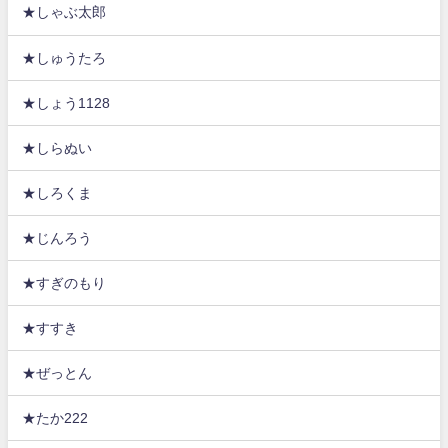
★しゃぶ太郎
★しゅうたろ
★しょう1128
★しらぬい
★しろくま
★じんろう
★すぎのもり
★すすき
★ぜっとん
★たか222