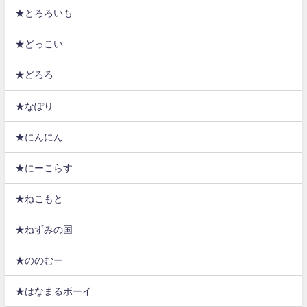
★とろろいも
★どっこい
★どろろ
★なぽり
★にんにん
★にーこらす
★ねこもと
★ねずみの国
★ののむー
★はなまるボーイ