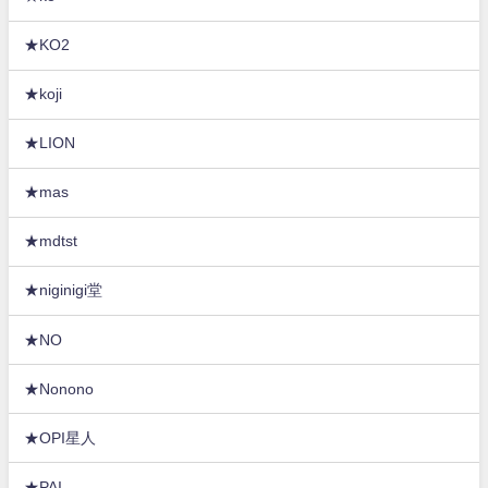
★KO2
★koji
★LION
★mas
★mdtst
★niginigi堂
★NO
★Nonono
★OPI星人
★PAI