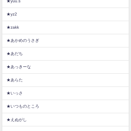
★yuu.s
★yz2
★zakk
★あかめのうさぎ
★あだち
★あっきーな
★あらた
★いっさ
★いつものところ
★えぬがし