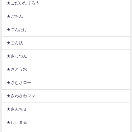
★ごだいたまろう
★ごちん
★ごんたけ
★ごん汰
★さっつん
★さとう水
★さむさロー
★さわさわマン
★さんちぇ
★ししまる