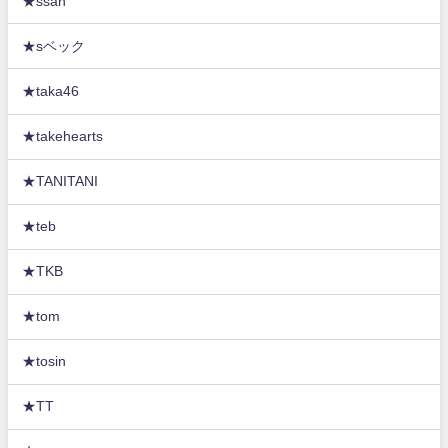
★ssan
★sベック
★taka46
★takehearts
★TANITANI
★teb
★TKB
★tom
★tosin
★TT