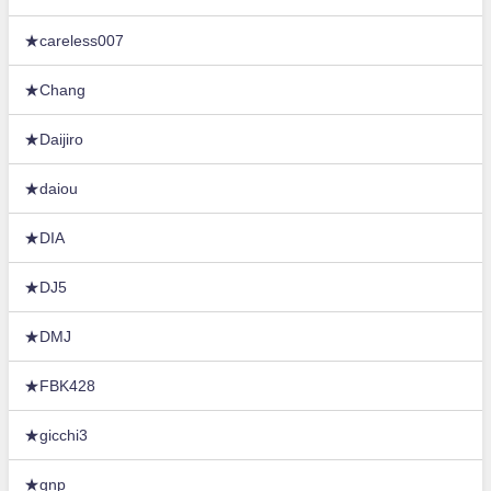
★careless007
★Chang
★Daijiro
★daiou
★DIA
★DJ5
★DMJ
★FBK428
★gicchi3
★gnp