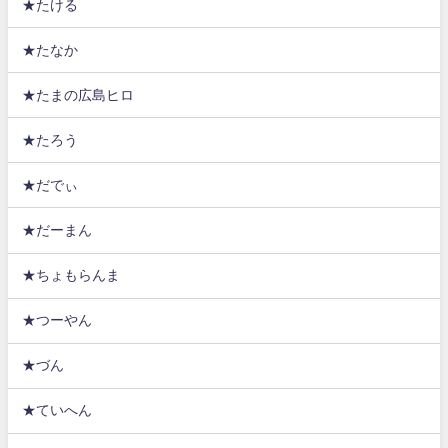
★たける
★たなか
★たまの広島ヒロ
★たろう
★だでぃ
★だーまん
★ちょもらんま
★つーやん
★づん
★ていへん