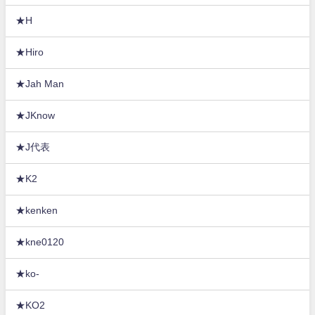
★H
★Hiro
★Jah Man
★JKnow
★J代表
★K2
★kenken
★kne0120
★ko-
★KO2