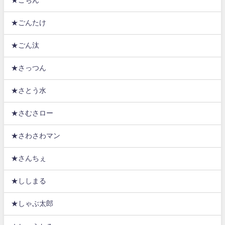
★ごちん
★ごんたけ
★ごん汰
★さっつん
★さとう水
★さむさロー
★さわさわマン
★さんちぇ
★ししまる
★しゃぶ太郎