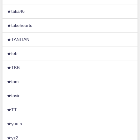
★taka46
★takehearts
★TANITANI
★teb
★TKB
★tom
★tosin
★TT
★yuu.s
★yz2