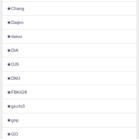
★Chang
★Daijiro
★daiou
★DIA
★DJ5
★DMJ
★FBK428
★gicchi3
★gnp
★GO