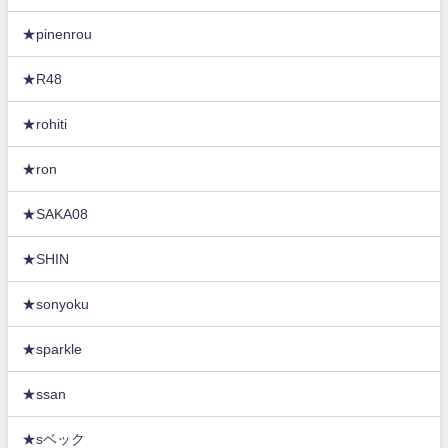
★pinenrou
★R48
★rohiti
★ron
★SAKA08
★SHIN
★sonyoku
★sparkle
★ssan
★sベック