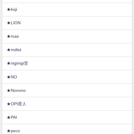
★koji
★LION
★mas
★mdtst
★niginigi堂
★NO
★Nonono
★OPI星人
★PAI
★peco