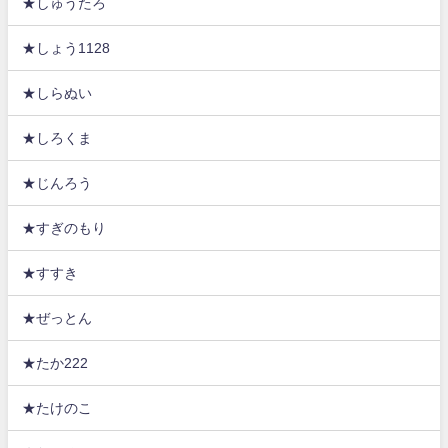
★しゅうたろ
★しょう1128
★しらぬい
★しろくま
★じんろう
★すぎのもり
★すすき
★ぜっとん
★たか222
★たけのこ