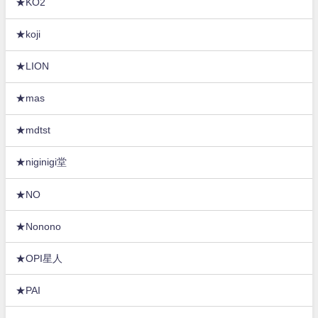
★KO2
★koji
★LION
★mas
★mdtst
★niginigi堂
★NO
★Nonono
★OPI星人
★PAI