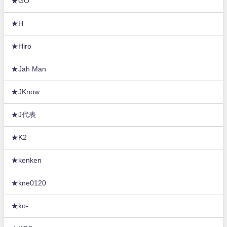
★GO
★H
★Hiro
★Jah Man
★JKnow
★J代表
★K2
★kenken
★kne0120
★ko-