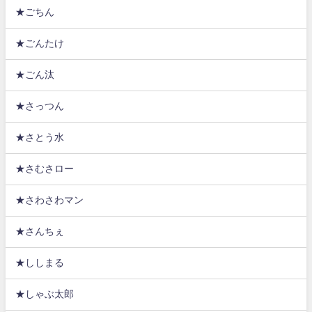
★ごちん
★ごんたけ
★ごん汰
★さっつん
★さとう水
★さむさロー
★さわさわマン
★さんちぇ
★ししまる
★しゃぶ太郎