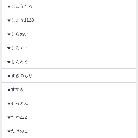
★しゅうたろ
★しょう1128
★しらぬい
★しろくま
★じんろう
★すぎのもり
★すすき
★ぜっとん
★たか222
★たけのこ