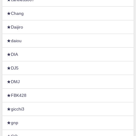
★Chang
★Daijiro
★daiou
★DIA
★DJ5
★DMJ
★FBK428
★gicchi3
★gnp