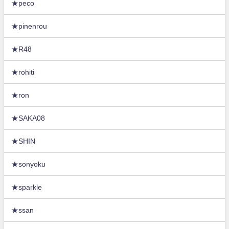
★peco
★pinenrou
★R48
★rohiti
★ron
★SAKA08
★SHIN
★sonyoku
★sparkle
★ssan