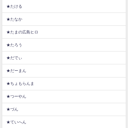
★たける
★たなか
★たまの広島ヒロ
★たろう
★だでぃ
★だーまん
★ちょもらんま
★つーやん
★づん
★ていへん