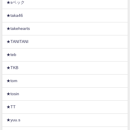
★sベック
★taka46
★takehearts
★TANITANI
★teb
★TKB
★tom
★tosin
★TT
★yuu.s