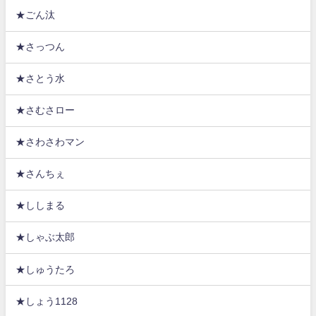
★ごん汰
★さっつん
★さとう水
★さむさロー
★さわさわマン
★さんちぇ
★ししまる
★しゃぶ太郎
★しゅうたろ
★しょう1128