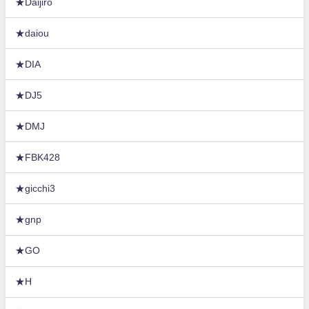
★Daijiro
★daiou
★DIA
★DJ5
★DMJ
★FBK428
★gicchi3
★gnp
★GO
★H