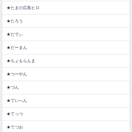
★たまの広島ヒロ
★たろう
★だでぃ
★だーまん
★ちょもらんま
★つーやん
★づん
★ていへん
★てっつ
★てつお