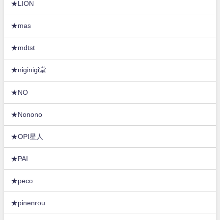
★LION
★mas
★mdtst
★niginigi堂
★NO
★Nonono
★OPI星人
★PAI
★peco
★pinenrou