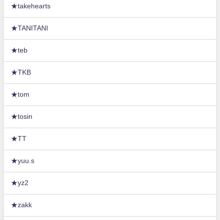
★takehearts
★TANITANI
★teb
★TKB
★tom
★tosin
★TT
★yuu.s
★yz2
★zakk