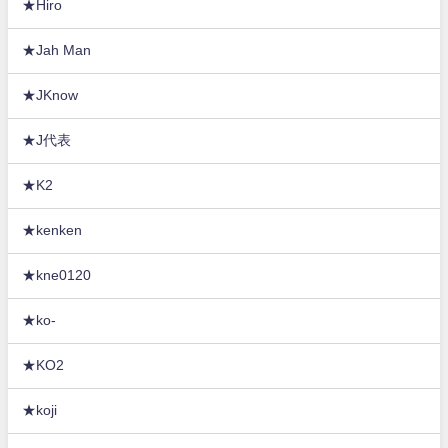
★Hiro
★Jah Man
★JKnow
★J代表
★K2
★kenken
★kne0120
★ko-
★KO2
★koji