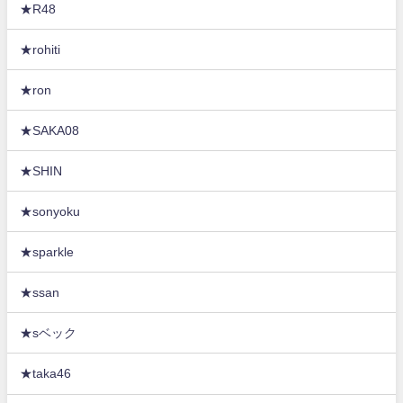
★R48
★rohiti
★ron
★SAKA08
★SHIN
★sonyoku
★sparkle
★ssan
★sベック
★taka46