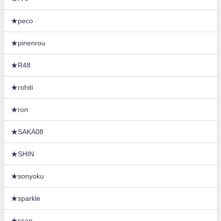
★peco
★pinenrou
★R48
★rohiti
★ron
★SAKA08
★SHIN
★sonyoku
★sparkle
★ssan