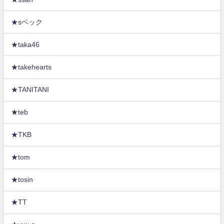
★sベック
★taka46
★takehearts
★TANITANI
★teb
★TKB
★tom
★tosin
★TT