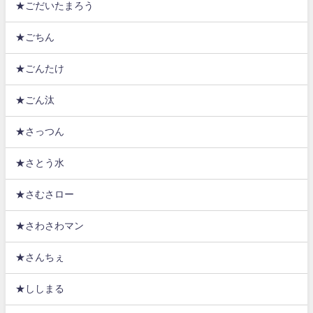
★ごだいたまろう
★ごちん
★ごんたけ
★ごん汰
★さっつん
★さとう水
★さむさロー
★さわさわマン
★さんちぇ
★ししまる