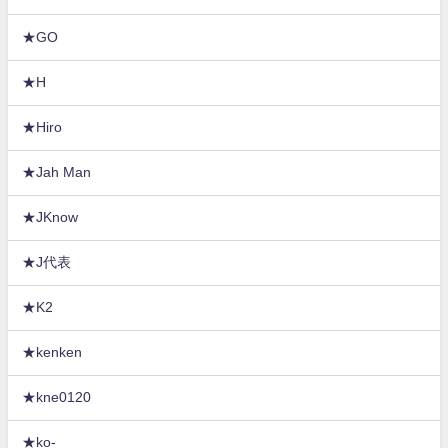
★GO
★H
★Hiro
★Jah Man
★JKnow
★J代表
★K2
★kenken
★kne0120
★ko-