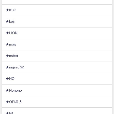
★KO2
★koji
★LION
★mas
★mdtst
★niginigi堂
★NO
★Nonono
★OPI星人
★PAI