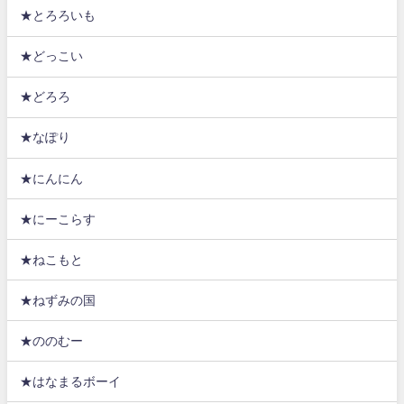
★とろろいも
★どっこい
★どろろ
★なぽり
★にんにん
★にーこらす
★ねこもと
★ねずみの国
★ののむー
★はなまるボーイ