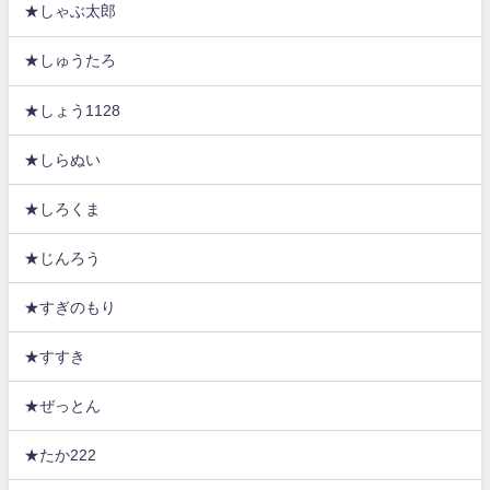
★しゃぶ太郎
★しゅうたろ
★しょう1128
★しらぬい
★しろくま
★じんろう
★すぎのもり
★すすき
★ぜっとん
★たか222