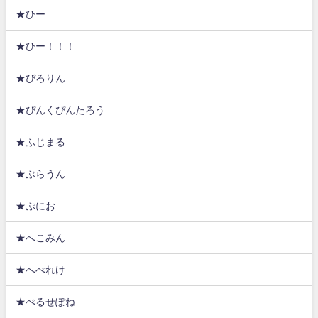
★ひー
★ひー！！！
★ぴろりん
★ぴんくぴんたろう
★ふじまる
★ぶらうん
★ぷにお
★へこみん
★へべれけ
★ぺるせぽね