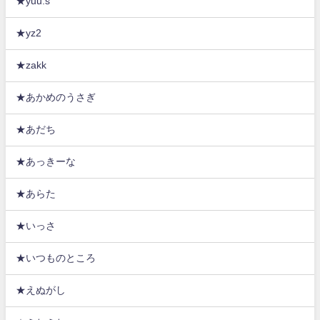
★yuu.s
★yz2
★zakk
★あかめのうさぎ
★あだち
★あっきーな
★あらた
★いっさ
★いつものところ
★えぬがし