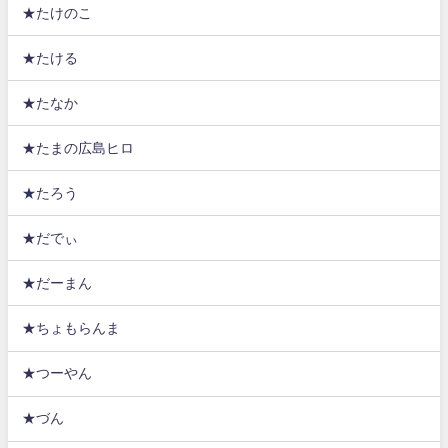
★たけのこ
★たける
★たなか
★たまの広島ヒロ
★たろう
★だでぃ
★だーまん
★ちょもらんま
★つーやん
★づん