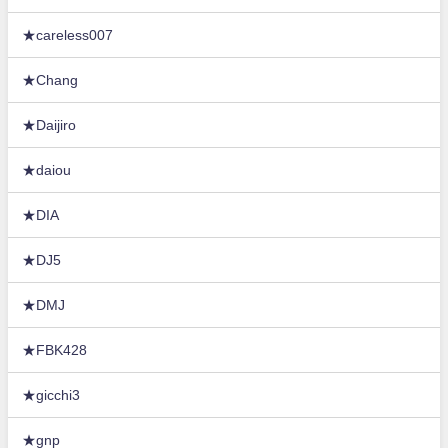
★careless007
★Chang
★Daijiro
★daiou
★DIA
★DJ5
★DMJ
★FBK428
★gicchi3
★gnp