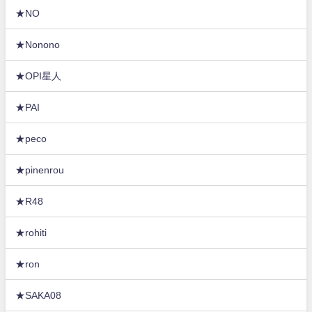
★NO
★Nonono
★OPI星人
★PAI
★peco
★pinenrou
★R48
★rohiti
★ron
★SAKA08