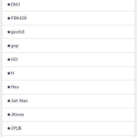
★DMJ
★FBK428
★gicchi3
★gnp
★GO
★H
★Hiro
★Jah Man
★JKnow
★J代表