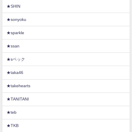
★SHIN
★sonyoku
★sparkle
★ssan
★sベック
★taka46
★takehearts
★TANITANI
★teb
★TKB