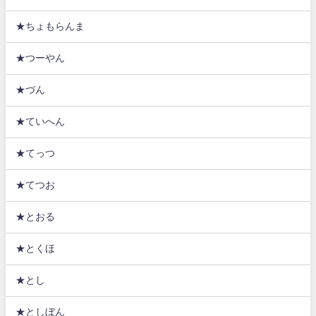
★ちょもらんま
★つーやん
★づん
★ていへん
★てっつ
★てつお
★とおる
★とくほ
★とし
★としぼん