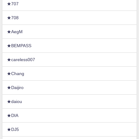
★707
★708
★AegM
★BEMPASS
★careless007
★Chang
★Daijiro
★daiou
★DIA
★DJ5