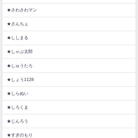
★さわさわマン
★さんちぇ
★ししまる
★しゃぶ太郎
★しゅうたろ
★しょう1128
★しらぬい
★しろくま
★じんろう
★すぎのもり