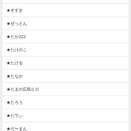
★すすき
★ぜっとん
★たか222
★たけのこ
★たける
★たなか
★たまの広島ヒロ
★たろう
★だでぃ
★だーまん