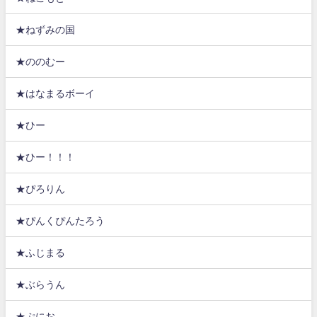
★ねずみの国
★ののむー
★はなまるボーイ
★ひー
★ひー！！！
★ぴろりん
★ぴんくぴんたろう
★ふじまる
★ぶらうん
★ぷにお