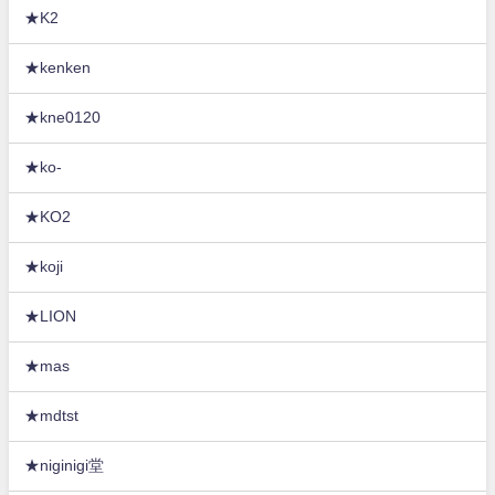
★K2
★kenken
★kne0120
★ko-
★KO2
★koji
★LION
★mas
★mdtst
★niginigi堂