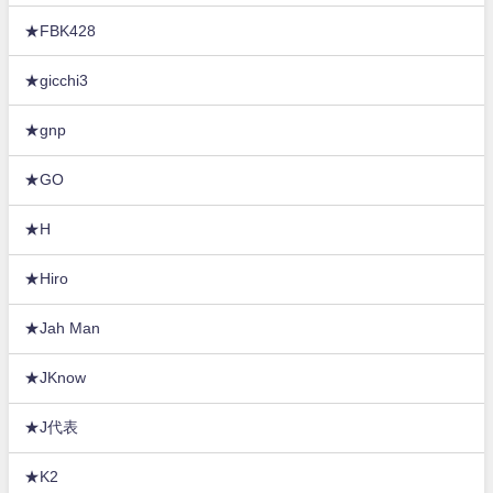
★FBK428
★gicchi3
★gnp
★GO
★H
★Hiro
★Jah Man
★JKnow
★J代表
★K2