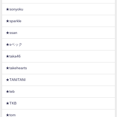
★sonyoku
★sparkle
★ssan
★sベック
★taka46
★takehearts
★TANITANI
★teb
★TKB
★tom