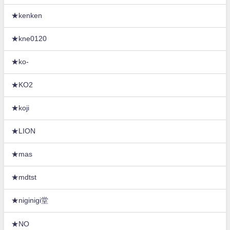
★kenken
★kne0120
★ko-
★KO2
★koji
★LION
★mas
★mdtst
★niginigi堂
★NO