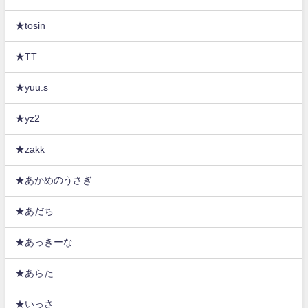
★tosin
★TT
★yuu.s
★yz2
★zakk
★あかめのうさぎ
★あだち
★あっきーな
★あらた
★いっさ