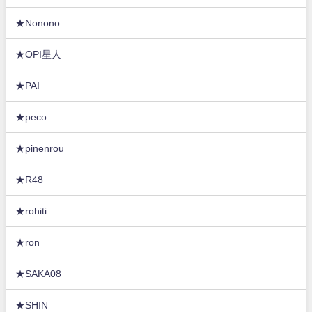
★Nonono
★OPI星人
★PAI
★peco
★pinenrou
★R48
★rohiti
★ron
★SAKA08
★SHIN