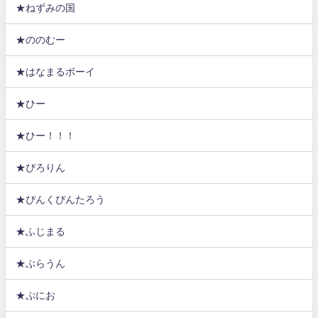
★ねずみの国
★ののむー
★はなまるボーイ
★ひー
★ひー！！！
★ぴろりん
★ぴんくぴんたろう
★ふじまる
★ぶらうん
★ぷにお