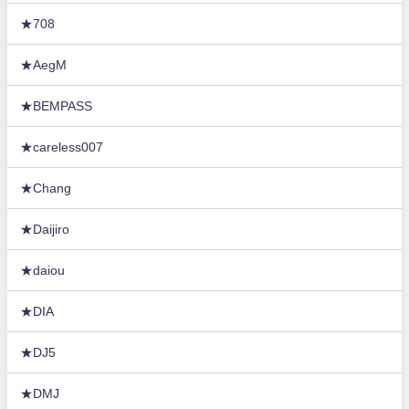
★708
★AegM
★BEMPASS
★careless007
★Chang
★Daijiro
★daiou
★DIA
★DJ5
★DMJ