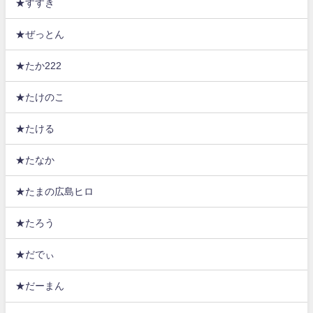
★すすき
★ぜっとん
★たか222
★たけのこ
★たける
★たなか
★たまの広島ヒロ
★たろう
★だでぃ
★だーまん