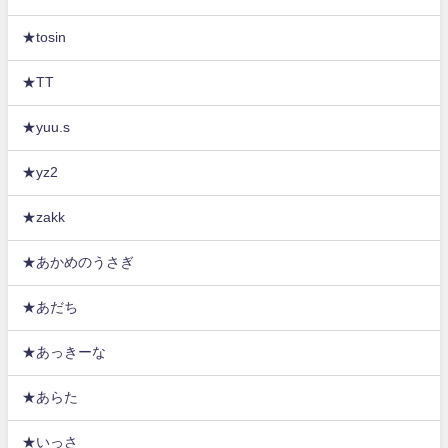
★tosin
★TT
★yuu.s
★yz2
★zakk
★あかめのうさぎ
★あだち
★あっきーな
★あらた
★いっさ