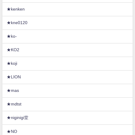
★kenken
★kne0120
★ko-
★KO2
★koji
★LION
★mas
★mdtst
★niginigi堂
★NO