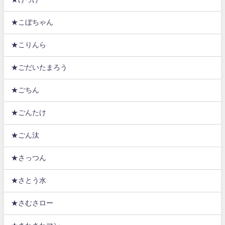
★こぼちゃん
★こりんら
★ごだいたまろう
★ごちん
★ごんたけ
★ごん汰
★さっつん
★さとう水
★さむさロー