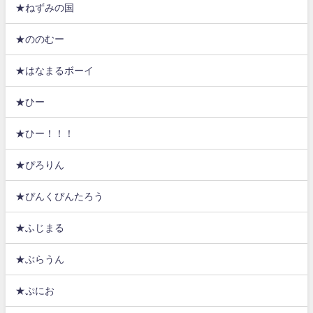
★ねずみの国
★ののむー
★はなまるボーイ
★ひー
★ひー！！！
★ぴろりん
★ぴんくぴんたろう
★ふじまる
★ぶらうん
★ぷにお