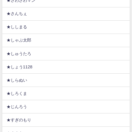
★さわさわマン
★さんちぇ
★ししまる
★しゃぶ太郎
★しゅうたろ
★しょう1128
★しらぬい
★しろくま
★じんろう
★すぎのもり