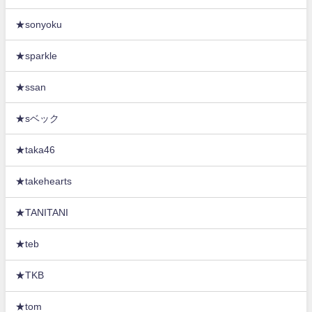
★sonyoku
★sparkle
★ssan
★sベック
★taka46
★takehearts
★TANITANI
★teb
★TKB
★tom