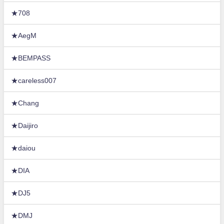
★708
★AegM
★BEMPASS
★careless007
★Chang
★Daijiro
★daiou
★DIA
★DJ5
★DMJ