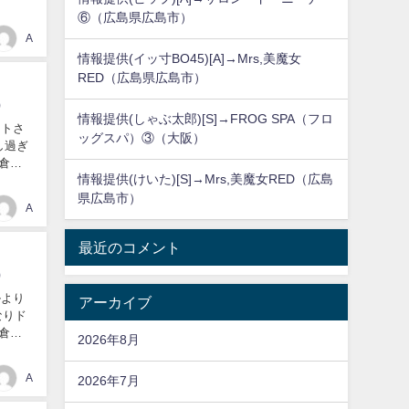
⑥（広島県広島市）
A
情報提供(イッ寸BO45)[A]→Mrs,美魔女
RED（広島県広島市）
）
情報提供(しゃぶ太郎)[S]→FROG SPA（フロ
ストさ
ッグスパ）③（大阪）
し過ぎ
県倉敷
情報提供(けいた)[S]→Mrs,美魔女RED（広島
県広島市）
A
最近のコメント
）
ルより
アーカイブ
なりド
県倉敷
2026年8月
A
2026年7月