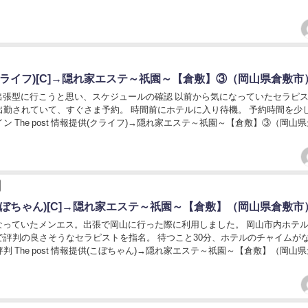
a...
クライフ)[C]→隠れ家エステ～祇園～【倉敷】③（岡山県倉敷市
張型に行こうと思い、スケジュールの確認 以前から気になっていたセラピ
出勤されていて、すぐさま予約。 時間前にホテルに入り待機。 予約時間を少
ン The post 情報提供(クライフ)→隠れ家エステ～祇園～【倉敷】③（岡山
こぼちゃん)[C]→隠れ家エステ～祇園～【倉敷】（岡山県倉敷市
っていたメンエス。出張で岡山に行った際に利用しました。 岡山市内ホテ
で評判の良さそうなセラピストを指名。 待つこと30分、ホテルのチャイムが
判 The post 情報提供(こぼちゃん)→隠れ家エステ～祇園～【倉敷】（岡山