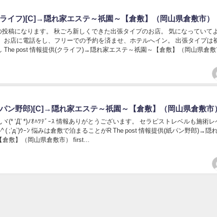
クライフ)[C]→隠れ家エステ～祇園～【倉敷】（岡山県倉敷市）
投稿になります。 秋ごろ新しくできた出張タイプのお店。 気になっていて
。 お店に電話をし、フリーでの予約を済ませ、ホテルへイン。 出張タイプは
 The post 情報提供(クライフ)→隠れ家エステ～祇園～【倉敷】（岡山県倉
紙パン野郎)[C]→隠れ家エステ～祇園～【倉敷】（岡山県倉敷市
(* ‘Д’ *)ﾉｵﾊﾂﾃﾞｰｽ 情報ありがとうございます。 セラピストレベルも施術
 ( ;’д`)ｳｰﾝ 悩みは倉敷で泊まることがR The post 情報提供(紙パン野郎)→
敷】（岡山県倉敷市） first...