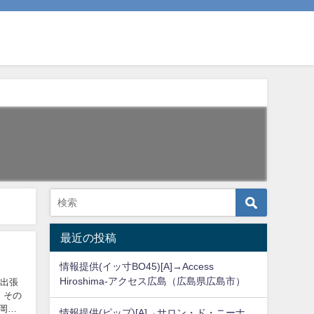
最近の投稿
情報提供(イッ寸BO45)[A]→Access
Hiroshima-アクセス広島（広島県広島市）
る出張
 その
（岡山
情報提供(ピップ)[A]→サロン・ド・ニーナ