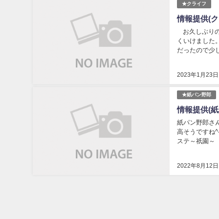
★クライフ
情報提供(
お久しぶりの
くいけました
だったので少し
first ...
2023年1月23日
★紙パン野郎
情報提供(
紙パン野郎さんヾ
高そうですね^-^
ステ～祇園～【倉
2022年8月12日