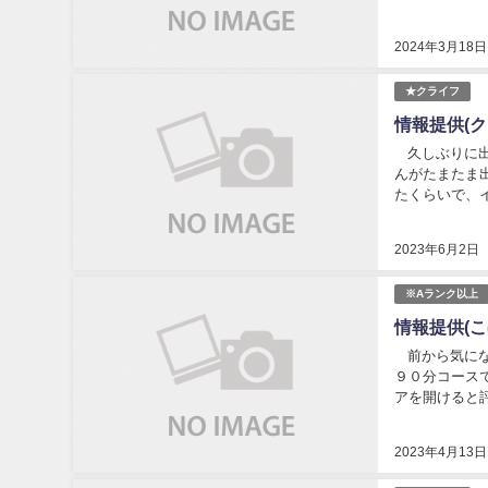
県倉敷市） first 
2024年3月18日
★クライフ
情報提供(
久しぶりに出
んがたまたま
たくらいで、イ
市） first...
2023年6月2日
※Aランク以上
情報提供(
前から気にな
９０分コース
アを開けると評
市） first...
2023年4月13日