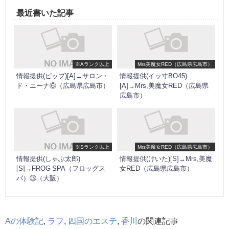
最近書いた記事
※Aランク以上
Mrs美魔女RED（広島県広島市）
情報提供(ピップ)[A]→サロン・
情報提供(イッ寸BO45)
ド・ニーナ⑥（広島県広島市）
[A]→Mrs,美魔女RED（広島県
広島市）
※Sランク以上
Mrs美魔女RED（広島県広島市）
情報提供(しゃぶ太郎)
情報提供(けいた)[S]→Mrs,美魔
[S]→FROG SPA（フロッグス
女RED（広島県広島市）
パ）③（大阪）
Aの体験記
,
ラフ
,
四国のエステ
,
香川
の関連記事