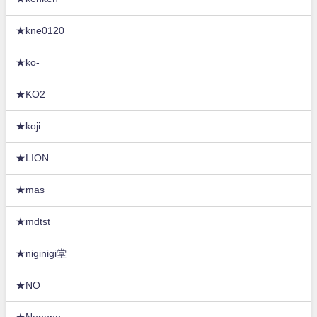
★kne0120
★ko-
★KO2
★koji
★LION
★mas
★mdtst
★niginigi堂
★NO