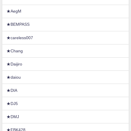
★AegM
★BEMPASS
★careless007
★Chang
★Daijiro
★daiou
★DIA
★DJ5
★DMJ
★FBK428