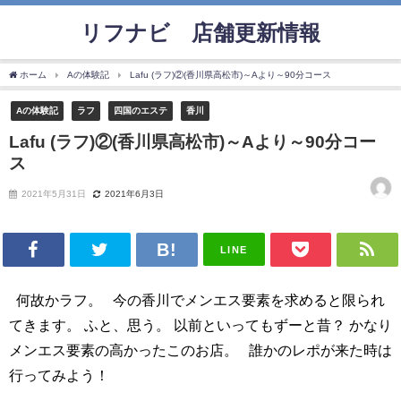
リフナビ®店舗更新情報
ホーム
Aの体験記
Lafu (ラフ)②(香川県高松市)～Aより～90分コース
Aの体験記
ラフ
四国のエステ
香川
Lafu (ラフ)②(香川県高松市)～Aより～90分コー
ス
2021年5月31日
2021年6月3日
LINE
何故かラフ。 今の香川でメンエス要素を求めると限られ
てきます。 ふと、思う。 以前といってもずーと昔？ かなり
メンエス要素の高かったこのお店。 誰かのレポが来た時は
行ってみよう！