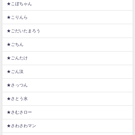
★こぼちゃん
★こりんら
★ごだいたまろう
★ごちん
★ごんたけ
★ごん汰
★さっつん
★さとう水
★さむさロー
★さわさわマン