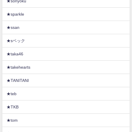
★sonyoku
★sparkle
★ssan
★sベック
★taka46
★takehearts
★TANITANI
★teb
★TKB
★tom