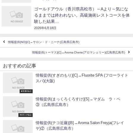
ゴールドアウル（香川県高松市）～Aより～気にな
るままでは終われない。高級施術レストコースを体
験した結果…
2026年6月18日
情報提供(NO)[C]→サロン・ド・ニーナ(広島県広島市)
情報提供(トーマス)[C]→Aroma Cherie(アロマシェリー)(広島県広島市)
おすすめの記事
情報提供(すぎのもり)[C]→Fluorite SPA (フローライト
スパ)(大阪)
★すぎのもり
情報提供(まっくろくろすけ)[S]→マダム ラ・ペ
③（広島県広島市）
※Sランク以上
情報提供(テコ近藤)[B]→Aroma Salon Freyja(フレイ
ヤ)②（広島県広島市）