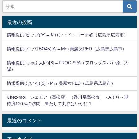
最近の投稿
情報提供(ピップ)[A]→サロン・ド・ニーナ⑥（広島県広島市）
情報提供(イッ寸BO45)[A]→Mrs,美魔女RED（広島県広島市）
情報提供(しゃぶ太郎)[S]→FROG SPA（フロッグスパ）③（大
阪）
情報提供(けいた)[S]→Mrs,美魔女RED（広島県広島市）
Chez-moi シェモア（高松店）（香川県高松市）～Aより～期
待度120％の訪問…果たして判決はいかに？
最近のコメント