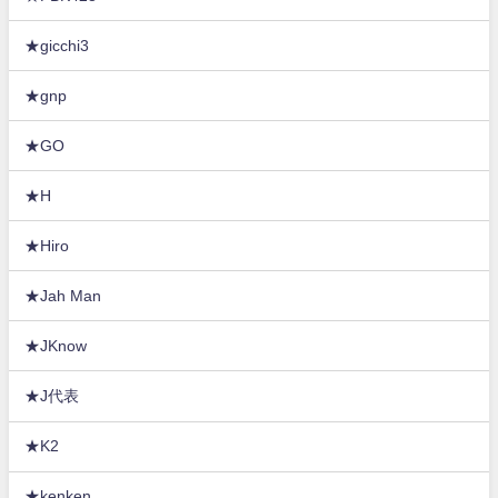
★gicchi3
★gnp
★GO
★H
★Hiro
★Jah Man
★JKnow
★J代表
★K2
★kenken