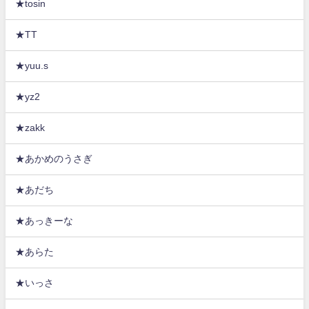
★tosin
★TT
★yuu.s
★yz2
★zakk
★あかめのうさぎ
★あだち
★あっきーな
★あらた
★いっさ