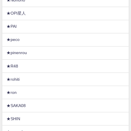
★Nonono
★OPI星人
★PAI
★peco
★pinenrou
★R48
★rohiti
★ron
★SAKA08
★SHIN