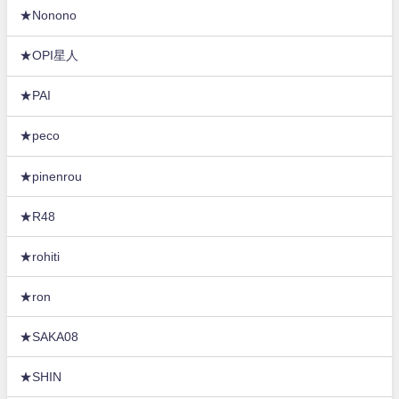
★Nonono
★OPI星人
★PAI
★peco
★pinenrou
★R48
★rohiti
★ron
★SAKA08
★SHIN