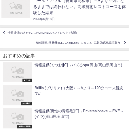
ゴールドアウル（香川県高松市）～Aより～気にな
るままでは終われない。高級施術レストコースを体
験した結果…
2026年6月18日
情報提供(おきた)[C]→HUNDRED(ハンドレッド)(大阪)
情報提供(父兄母)[C]→ChouChou -シュシュ- 広島店(広島県広島市)
おすすめの記事
情報提供(てつお)[C]→バズるspa 岡山(岡山県岡山市)
★てつお
Brillia (ブリリア)（大阪）～Aより～120分コース新規
で//
Aの体験記
情報提供(魔性の青鹿毛)[C]→Privatsaloneve ～EVE～
(イヴ)(岡山県岡山市)
★魔性の青鹿毛