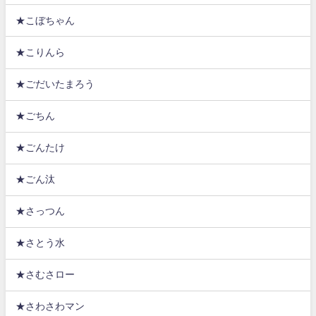
★こぼちゃん
★こりんら
★ごだいたまろう
★ごちん
★ごんたけ
★ごん汰
★さっつん
★さとう水
★さむさロー
★さわさわマン