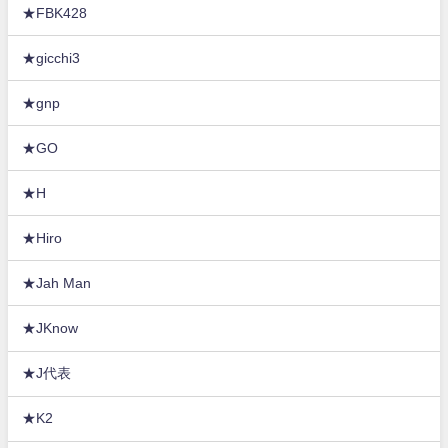
★FBK428
★gicchi3
★gnp
★GO
★H
★Hiro
★Jah Man
★JKnow
★J代表
★K2