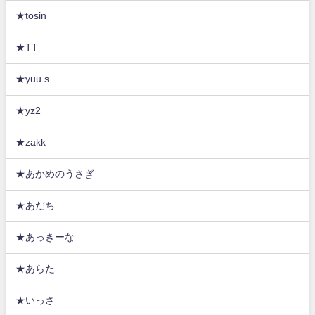
★tosin
★TT
★yuu.s
★yz2
★zakk
★あかめのうさぎ
★あだち
★あっきーな
★あらた
★いっさ