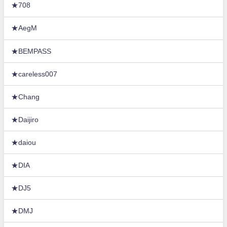
★708
★AegM
★BEMPASS
★careless007
★Chang
★Daijiro
★daiou
★DIA
★DJ5
★DMJ