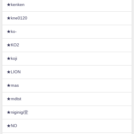
★kenken
★kne0120
★ko-
★KO2
★koji
★LION
★mas
★mdtst
★niginigi堂
★NO