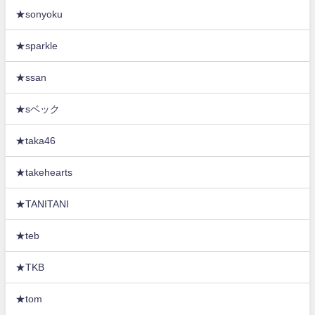
★sonyoku
★sparkle
★ssan
★sベック
★taka46
★takehearts
★TANITANI
★teb
★TKB
★tom