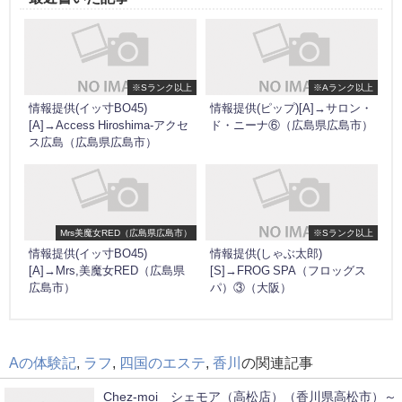
※Sランク以上
※Aランク以上
情報提供(イッ寸BO45)
情報提供(ピップ)[A]→サロン・
[A]→Access Hiroshima-アクセ
ド・ニーナ⑥（広島県広島市）
ス広島（広島県広島市）
Mrs美魔女RED（広島県広島市）
※Sランク以上
情報提供(イッ寸BO45)
情報提供(しゃぶ太郎)
[A]→Mrs,美魔女RED（広島県
[S]→FROG SPA（フロッグス
広島市）
パ）③（大阪）
Aの体験記
,
ラフ
,
四国のエステ
,
香川
の関連記事
Chez-moi シェモア（高松店）（香川県高松市）～