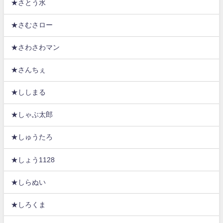
★さとう水
★さむさロー
★さわさわマン
★さんちぇ
★ししまる
★しゃぶ太郎
★しゅうたろ
★しょう1128
★しらぬい
★しろくま