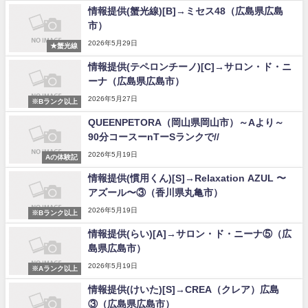
情報提供(蟹光線)[B]→ミセス48（広島県広島
市）
2026年5月29日
★蟹光線
情報提供(テペロンチーノ)[C]→サロン・ド・ニ
ーナ（広島県広島市）
2026年5月27日
※Bランク以上
QUEENPETORA（岡山県岡山市）～Aより～
90分コースーnTーSランクで//
2026年5月19日
Aの体験記
情報提供(慣用くん)[S]→Relaxation AZUL 〜
アズール〜③（香川県丸亀市）
2026年5月19日
※Bランク以上
情報提供(らい)[A]→サロン・ド・ニーナ⑤（広
島県広島市）
2026年5月19日
※Aランク以上
情報提供(けいた)[S]→CREA（クレア）広島
③（広島県広島市）