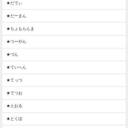
★だでぃ
★だーまん
★ちょもらんま
★つーやん
★づん
★ていへん
★てっつ
★てつお
★とおる
★とくほ