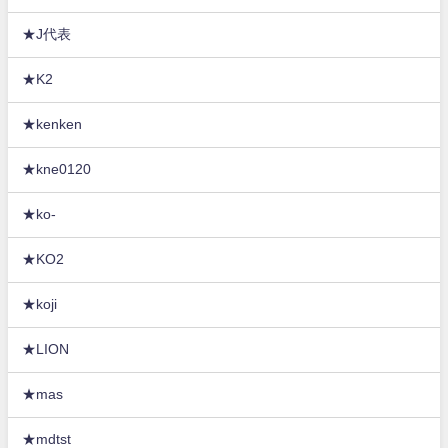
★J代表
★K2
★kenken
★kne0120
★ko-
★KO2
★koji
★LION
★mas
★mdtst