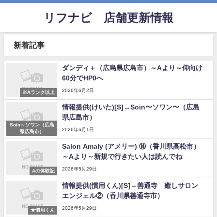
リフナビ®店舗更新情報
新着記事
ダンディ＋（広島県広島市）～Aより～仰向け
60分でHP0へ
2026年6月2日
※Aランク以上
情報提供(けいた)[S]→Soin〜ソワン〜（広島
県広島市）
Soin～ソワン（広島
2026年6月1日
県広島市）
Salon Amaly (アメリー) ⑭（香川県高松市）
～Aより～新規で行きたい人は読んでね
2026年5月29日
Aの体験記
情報提供(慣用くん)[S]→善通寺 癒しサロン
エンジェル②（香川県善通寺市）
2026年5月29日
★慣用くん