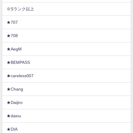
※Sランク以上
★707
★708
★AegM
★BEMPASS
★careless007
★Chang
★Daijiro
★daiou
★DIA