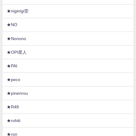
★niginigi堂
★NO
★Nonono
★OPI星人
★PAI
★peco
★pinenrou
★R48
★rohiti
★ron