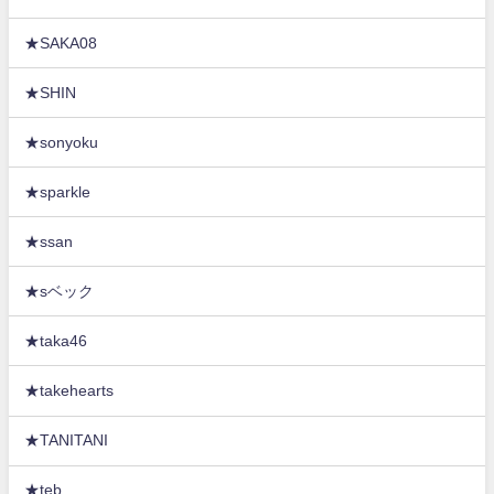
★SAKA08
★SHIN
★sonyoku
★sparkle
★ssan
★sベック
★taka46
★takehearts
★TANITANI
★teb