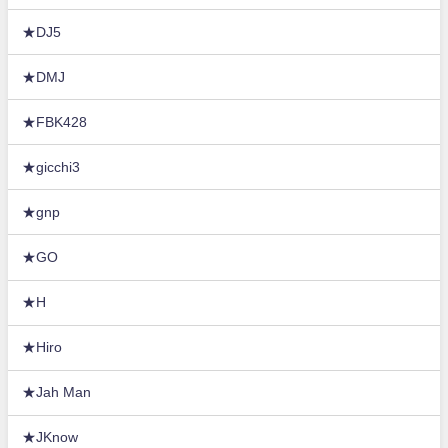
★DJ5
★DMJ
★FBK428
★gicchi3
★gnp
★GO
★H
★Hiro
★Jah Man
★JKnow