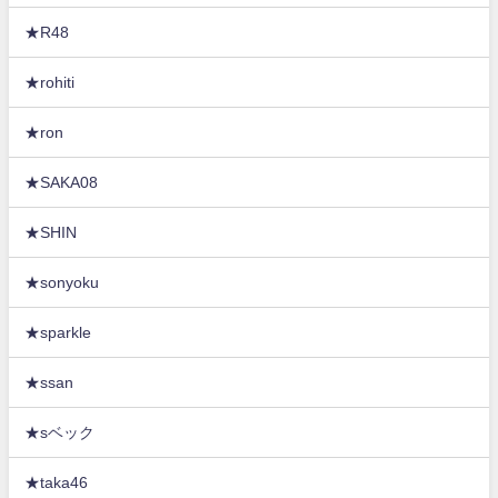
★R48
★rohiti
★ron
★SAKA08
★SHIN
★sonyoku
★sparkle
★ssan
★sベック
★taka46