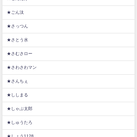
★ごん汰
★さっつん
★さとう水
★さむさロー
★さわさわマン
★さんちぇ
★ししまる
★しゃぶ太郎
★しゅうたろ
★しょう1128