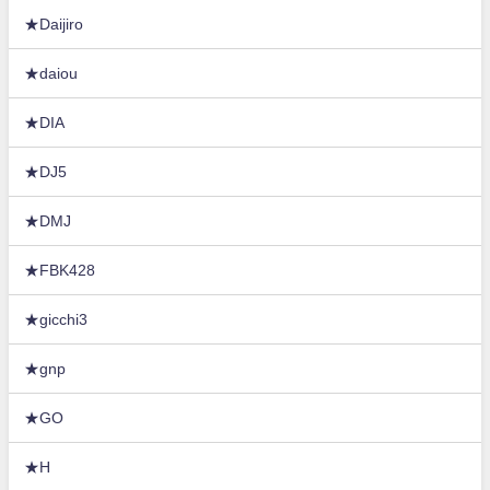
★Daijiro
★daiou
★DIA
★DJ5
★DMJ
★FBK428
★gicchi3
★gnp
★GO
★H