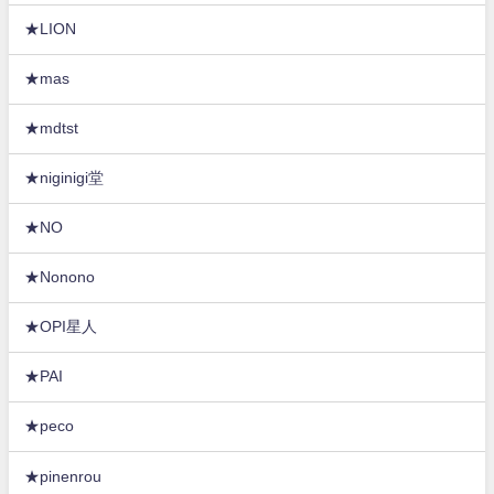
★LION
★mas
★mdtst
★niginigi堂
★NO
★Nonono
★OPI星人
★PAI
★peco
★pinenrou