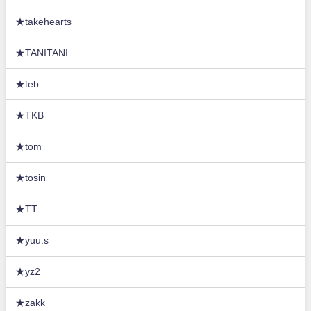
★takehearts
★TANITANI
★teb
★TKB
★tom
★tosin
★TT
★yuu.s
★yz2
★zakk