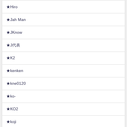
★Hiro
★Jah Man
★JKnow
★J代表
★K2
★kenken
★kne0120
★ko-
★KO2
★koji