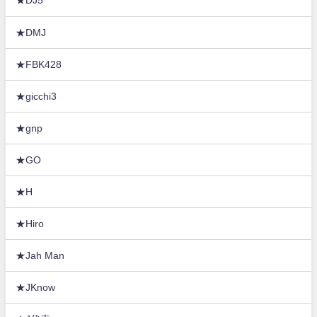
★DJ5
★DMJ
★FBK428
★gicchi3
★gnp
★GO
★H
★Hiro
★Jah Man
★JKnow