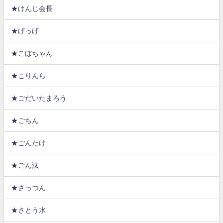
★けんじ会長
★げっげ
★こぼちゃん
★こりんら
★ごだいたまろう
★ごちん
★ごんたけ
★ごん汰
★さっつん
★さとう水