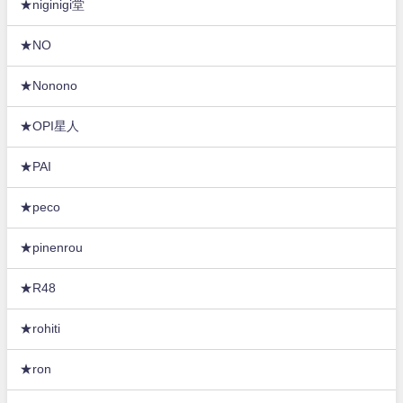
★niginigi堂
★NO
★Nonono
★OPI星人
★PAI
★peco
★pinenrou
★R48
★rohiti
★ron