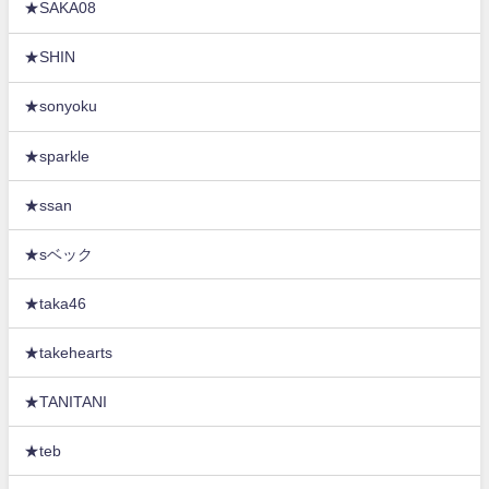
★SAKA08
★SHIN
★sonyoku
★sparkle
★ssan
★sベック
★taka46
★takehearts
★TANITANI
★teb