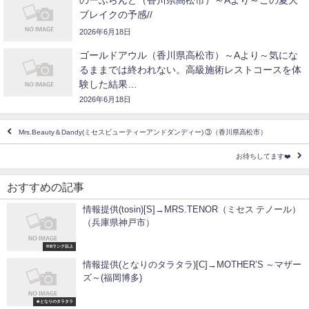
のーぶらんど（香川県高松市）～Aより～この夏大
ブレイクの予感//
2026年6月18日
ゴールドアウル（香川県高松市）～Aより～気にな
るままでは終われない。高級施術レストコースを体
験した結果…
2026年6月18日
Mrs.Beauty＆Dandy(ミセスビューティーアンドダンディー) ③（香川県高松市）
お待ちしてます❤️
おすすめの記事
情報提供(tosin)[S]→MRS.TENOR（ミセス テノール）
（兵庫県神戸市）
※Bランク以上
情報提供(となりのタラタラ)[C]→MOTHER’S ～マザー
ズ～(福岡博多)
★となりのタラタラ