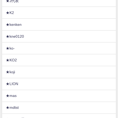
★J代表
★K2
★kenken
★kne0120
★ko-
★KO2
★koji
★LION
★mas
★mdtst