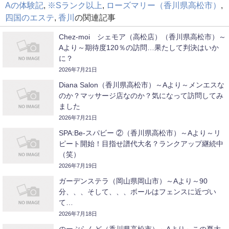
Aの体験記
,
※Sランク以上
,
ローズマリー（香川県高松市）
,
四国のエステ
,
香川
の関連記事
Chez-moi シェモア（高松店）（香川県高松市）～
Aより～期待度120％の訪問…果たして判決はいか
に？
2026年7月21日
Diana Salon（香川県高松市）～Aより～メンエスな
のか？マッサージ店なのか？気になって訪問してみ
ました
2026年7月21日
SPA:Be-スパビー ②（香川県高松市）～Aより～リ
ピート開始！目指せ譜代大名？ランクアップ継続中
（笑）
2026年7月19日
ガーデンステラ（岡山県岡山市）～Aより～90
分、、、そして、、、ボールはフェンスに近づい
て…
2026年7月18日