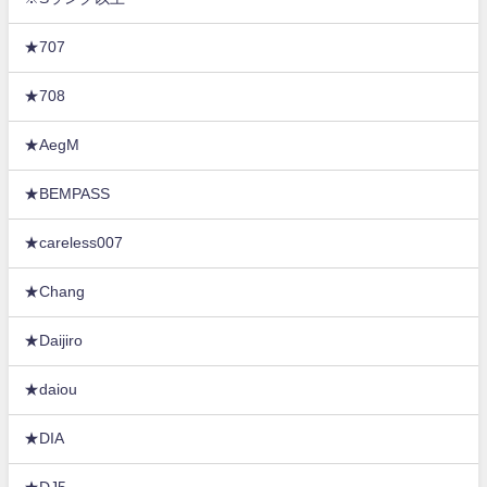
★707
★708
★AegM
★BEMPASS
★careless007
★Chang
★Daijiro
★daiou
★DIA