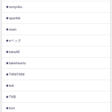
★sonyoku
★sparkle
★ssan
★sベック
★taka46
★takehearts
★TANITANI
★teb
★TKB
★tom