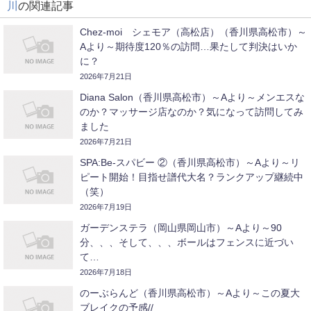
川
の関連記事
Chez-moi シェモア（高松店）（香川県高松市）～
Aより～期待度120％の訪問…果たして判決はいか
に？
2026年7月21日
Diana Salon（香川県高松市）～Aより～メンエスな
のか？マッサージ店なのか？気になって訪問してみ
ました
2026年7月21日
SPA:Be-スパビー ②（香川県高松市）～Aより～リ
ピート開始！目指せ譜代大名？ランクアップ継続中
（笑）
2026年7月19日
ガーデンステラ（岡山県岡山市）～Aより～90
分、、、そして、、、ボールはフェンスに近づい
て…
2026年7月18日
のーぶらんど（香川県高松市）～Aより～この夏大
ブレイクの予感//