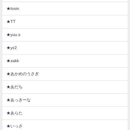
★tosin
★TT
★yuu.s
★yz2
★zakk
★あかめのうさぎ
★あだち
★あっきーな
★あらた
★いっさ