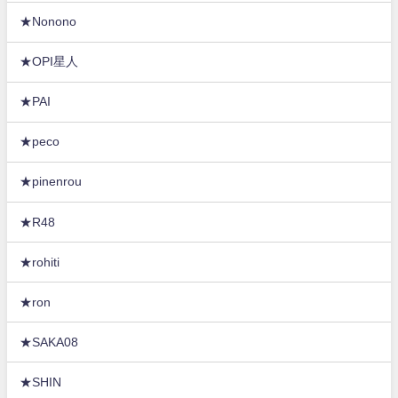
★Nonono
★OPI星人
★PAI
★peco
★pinenrou
★R48
★rohiti
★ron
★SAKA08
★SHIN