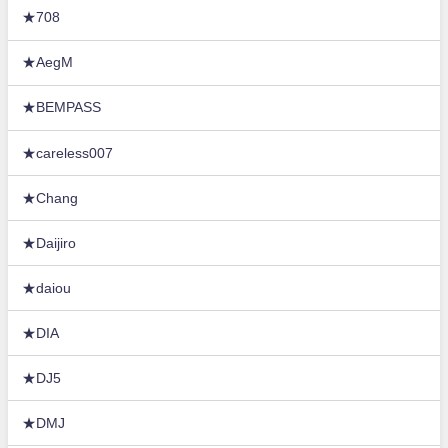
★708
★AegM
★BEMPASS
★careless007
★Chang
★Daijiro
★daiou
★DIA
★DJ5
★DMJ