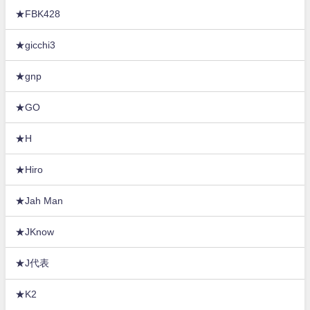
★FBK428
★gicchi3
★gnp
★GO
★H
★Hiro
★Jah Man
★JKnow
★J代表
★K2