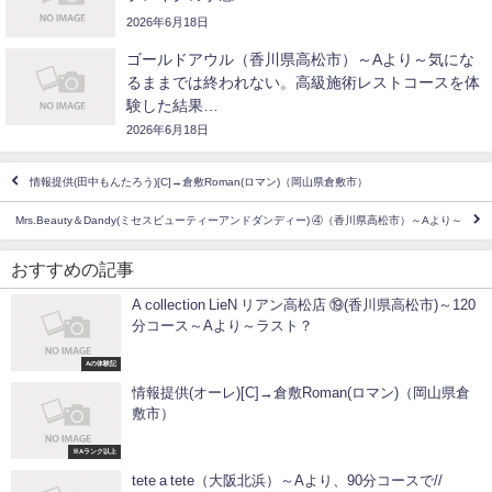
2026年6月18日
ゴールドアウル（香川県高松市）～Aより～気にな
るままでは終われない。高級施術レストコースを体
験した結果…
2026年6月18日
情報提供(田中もんたろう)[C]→倉敷Roman(ロマン)（岡山県倉敷市）
Mrs.Beauty＆Dandy(ミセスビューティーアンドダンディー) ④（香川県高松市）～Aより～
おすすめの記事
A collection LieN リアン高松店 ⑲(香川県高松市)～120
分コース～Aより～ラスト？
Aの体験記
情報提供(オーレ)[C]→倉敷Roman(ロマン)（岡山県倉
敷市）
※Aランク以上
tete a tete（大阪北浜）～Aより、90分コースで//