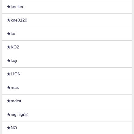
★kenken
★kne0120
★ko-
★KO2
★koji
★LION
★mas
★mdtst
★niginigi堂
★NO